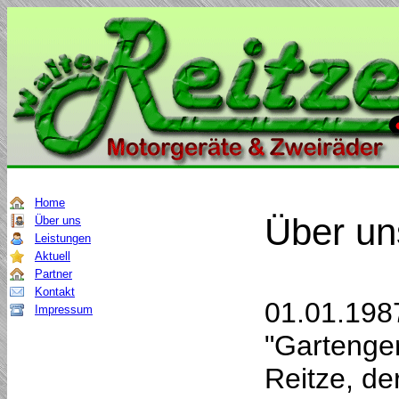
Home
Über un
Über uns
Leistungen
Aktuell
Partner
Kontakt
01.01.198
Impressum
"Gartenger
Reitze, de