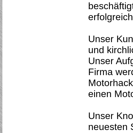
beschäftig
erfolgrei
Unser Ku
und kirchl
Unser Aufg
Firma wer
Motorhack
einen Moto
Unser Kno
neuesten S